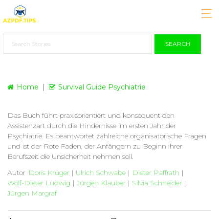
SEARCH
Home
Survival Guide Psychiatrie
Das Buch führt praxisorientiert und konsequent den
Assistenzart durch die Hindernisse im ersten Jahr der
Psychiatrie. Es beantwortet zahlreiche organisatorische Fragen
und ist der Rote Faden, der Anfängern zu Beginn ihrer
Berufszeit die Unsicherheit nehmen soll.
Autor
Doris Krüger
|
Ulrich Schwabe
|
Dieter Paffrath
|
Wolf-Dieter Ludwig
|
Jürgen Klauber
|
Silvia Schneider
|
Jürgen Margraf