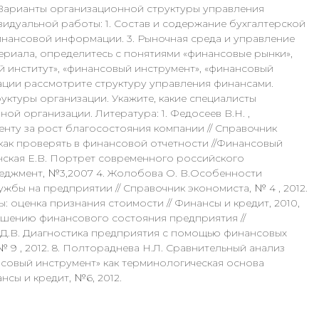
 Варианты организационной структуры управления
идуальной работы: 1. Состав и содержание бухгалтерской
финансовой информации. 3. Рыночная среда и управление
ериала, определитесь с понятиями «финансовые рынки»,
 институт», «финансовый инструмент», «финансовый
зации рассмотрите структуру управления финансами.
ктуры организации. Укажите, какие специалисты
й организации. Литература: 1. Федосеев В.Н. ,
ту за рост благосостояния компании // Справочник
и как проверять в финансовой отчетности //Финансовый
инская Е.В. Портрет современного российского
еджмент, №3,2007 4. Жолобова О. В.Особенности
бы на предприятии // Справочник экономиста, № 4 , 2012.
: оценка признания стоимости // Финансы и кредит, 2010,
чшению финансового состояния предприятия //
ов Д.В. Диагностика предприятия с помощью финансовых
 9 , 2012. 8. Полтораднева Н.Л. Сравнительный анализ
совый инструмент» как терминологическая основа
сы и кредит, №6, 2012.