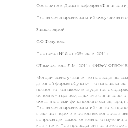
Составитель: Доцент кафедры «Финансов и 
Планы семинарских занятий обсуждены и о
Зав.кафедрой
С.Ф.Федулова
Протокол № 6 от «09» июня 2014 г.
©Тимирханова Л.М., 2014 г. ©ИЭиУ ФГБОУ ВП
Методические указания по проведению сем
дневной формы обучения по направлению п
позволяют ознакомить студентов с содер
основными целями, задачами финансового
обязанностями финансового менеджера, п
Планы семинарских занятий являются допо
включают перечень основных вопросов, вы
вопросы для самостоятельного изучения, а
к занятиям. При проведении практических