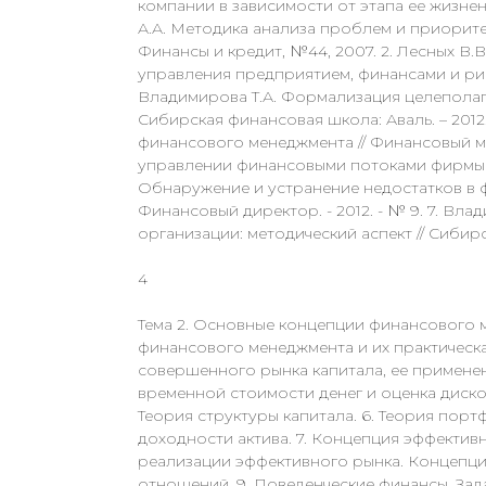
компании в зависимости от этапа ее жизненн
А.А. Методика анализа проблем и приорит
Финансы и кредит, №44, 2007. 2. Лесных В
управления предприятием, финансами и риска
Владимирова Т.А. Формализация целеполаг
Сибирская финансовая школа: Аваль. – 2012.
финансового менеджмента // Финансовый мен
управлении финансовыми потоками фирмы // 
Обнаружение и устранение недостатков в ф
Финансовый директор. - 2012. - № 9. 7. Вл
организации: методический аспект // Сибирс
4
Тема 2. Основные концепции финансового 
финансового менеджмента и их практическа
совершенного рынка капитала, ее применен
временной стоимости денег и оценка диско
Теория структуры капитала. 6. Теория пор
доходности актива. 7. Концепция эффектив
реализации эффективного рынка. Концепци
отношений. 9. Поведенческие финансы. Зад