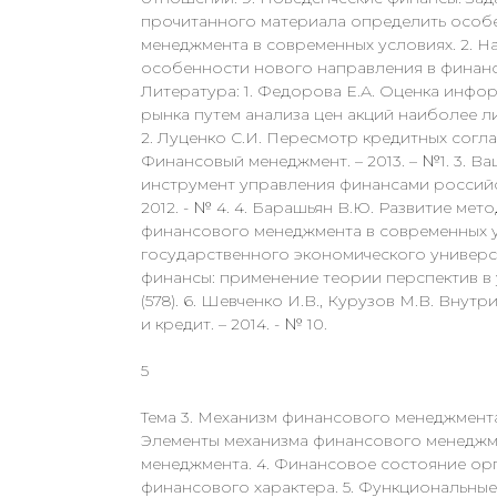
прочитанного материала определить особе
менеджмента в современных условиях. 2. 
особенности нового направления в финанс
Литература: 1. Федорова Е.А. Оценка инф
рынка путем анализа цен акций наиболее ли
2. Луценко С.И. Пересмотр кредитных согл
Финансовый менеджмент. – 2013. – №1. 3. В
инструмент управления финансами российск
2012. - № 4. 4. Барашьян В.Ю. Развитие м
финансового менеджмента в современных ус
государственного экономического университе
финансы: применение теории перспектив в у
(578). 6. Шевченко И.В., Курузов М.В. Вну
и кредит. – 2014. - № 10.
5
Тема 3. Механизм финансового менеджмента
Элементы механизма финансового менеджм
менеджмента. 4. Финансовое состояние ор
финансового характера. 5. Функциональные