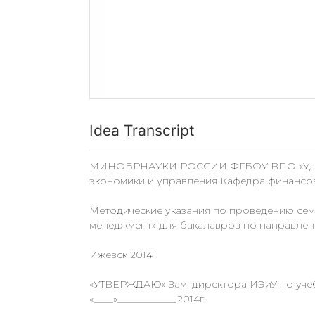
Idea Transcript
МИНОБРНАУКИ РОССИИ ФГБОУ ВПО «Удмурт
экономики и управления Кафедра финансов
Методические указания по проведению се
менеджмент» для бакалавров по направле
Ижевск 2014 1
«УТВЕРЖДАЮ» Зам. директора ИЭиУ по учеб
«____»____________2014г.