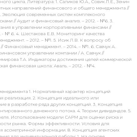
ого цикла. Литература: 1. Саликов Ю.А., Совик Л.Е., Зенин
етных направлений финансового и общего менеджмента //
.В. Эволюция современных систем комплексного
ми // Аудит и финансовый анализ. – 2012. - №6. 3.
ания в управлении корпоративными финансами //
 - № 6. 4. Шестакова Е.В. Мониторинг качества
еджмент. – 2012. – №1. 5. Исик Л.В. К вопросу об
Финансовый менеджмент. – 2014. – №1. 6. Савчук А.
инансовом управлении компании / А. Савчук //
адимирова Т.А. Индикаторы достижения целей коммерческой
кая финансовая школа: Аваль. – 2012. - №4.
менеджмента 1. Нормативный характер концепций
я реализация. 2. Концепция идеального или
ие в разработке ряда других концепций. 3. Концепция
нтированного денежного потока. 4. Теории дивидендов. 5.
тфеля. Использование модели САРМ для оценки риска и
ности рынка. Формы эффективности. Условия для
я ассметричной информации. 8. Концепция агентских
ания для индивидуальной работы: 1. На основе