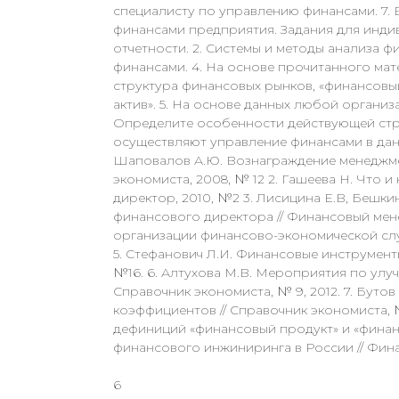
специалисту по управлению финансами. 7.
финансами предприятия. Задания для индив
отчетности. 2. Системы и методы анализа 
финансами. 4. На основе прочитанного мат
структура финансовых рынков, «финансовый
актив». 5. На основе данных любой органи
Определите особенности действующей стру
осуществляют управление финансами в данно
Шаповалов А.Ю. Вознаграждение менеджмен
экономиста, 2008, № 12 2. Гашеева Н. Что 
директор, 2010, №2 3. Лисицина Е.В, Бешк
финансового директора // Финансовый мен
организации финансово-экономической служ
5. Стефанович Л.И. Финансовые инструменты
№16. 6. Алтухова М.В. Мероприятия по улу
Справочник экономиста, № 9, 2012. 7. Бут
коэффициентов // Справочник экономиста, №
дефиниций «финансовый продукт» и «финан
финансового инжиниринга в России // Финан
6