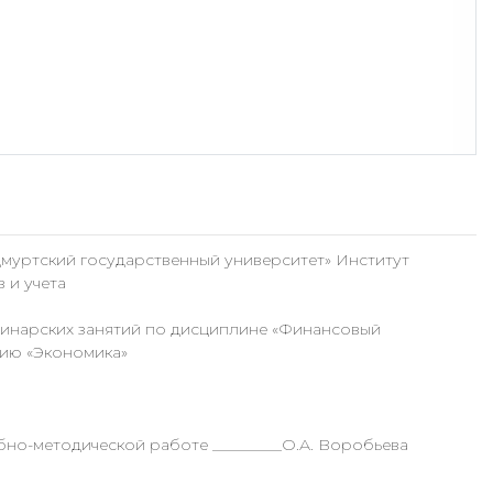
ский государственный университет» Институт
 и учета
минарских занятий по дисциплине «Финансовый
нию «Экономика»
но-методической работе _________О.А. Воробьева