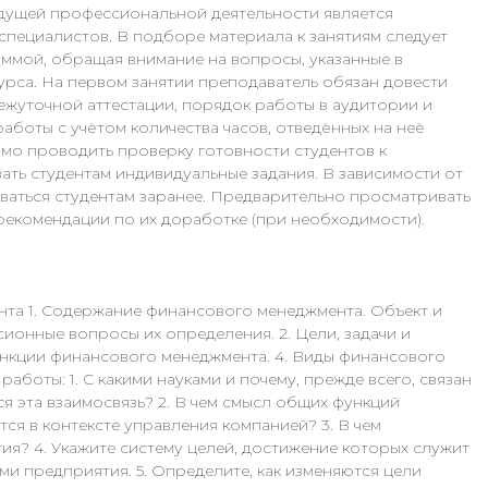
удущей профессиональной деятельности является
специалистов. В подборе материала к занятиям следует
ммой, обращая внимание на вопросы, указанные в
урса. На первом занятии преподаватель обязан довести
ежуточной аттестации, порядок работы в аудитории и
аботы с учѐтом количества часов, отведѐнных на неѐ
мо проводить проверку готовности студентов к
ать студентам индивидуальные задания. В зависимости от
ваться студентам заранее. Предварительно просматривать
рекомендации по их доработке (при необходимости).
нта 1. Содержание финансового менеджмента. Объект и
ионные вопросы их определения. 2. Цели, задачи и
нкции финансового менеджмента. 4. Виды финансового
аботы: 1. С какими науками и почему, прежде всего, связан
 эта взаимосвязь? 2. В чем смысл общих функций
я в контексте управления компанией? 3. В чем
я? 4. Укажите систему целей, достижение которых служит
и предприятия. 5. Определите, как изменяются цели