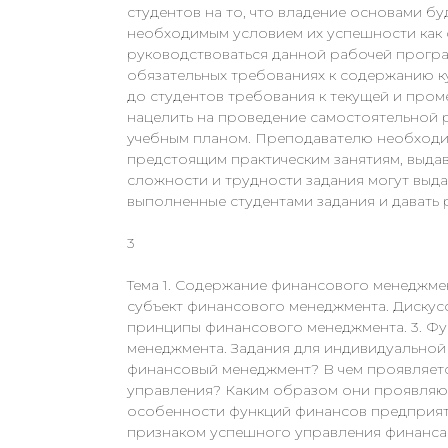
студентов на то, что владение основами б
необходимым условием их успешности как 
руководствоваться данной рабочей програ
обязательных требованиях к содержанию к
до студентов требования к текущей и пром
нацелить на проведение самостоятельной р
учебным планом. Преподавателю необходи
предстоящим практическим занятиям, выдав
сложности и трудности задания могут выда
выполненные студентами задания и давать 
3
Тема 1. Содержание финансового менеджме
субъект финансового менеджмента. Дискусс
принципы финансового менеджмента. 3. Фу
менеджмента. Задания для индивидуальной р
финансовый менеджмент? В чем проявляется
управления? Каким образом они проявляютс
особенности функций финансов предприяти
признаком успешного управления финансам