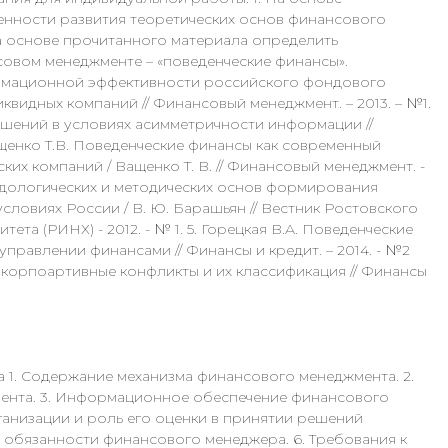
нности развития теоретических основ финансового
На основе прочитанного материала определить
овом менеджменте – «поведенческие финансы».
ормационной эффективности российского фондового
квидных компаний // Финансовый менеджмент. – 2013. – №1.
ашений в условиях асимметричности информации //
ащенко Т.В. Поведенческие финансы как современный
их компаний / Ващенко Т. В. // Финансовый менеджмент. -
етодологических и методических основ формирования
ловиях России / В. Ю. Барашьян // Вестник Ростовского
та (РИНХ) - 2012. - № 1. 5. Горецкая В.А. Поведенческие
правлении финансами // Финансы и кредит. – 2014. - №2
трикорпоартивные конфликты и их классификация // Финансы
 1. Содержание механизма финансового менеджмента. 2.
ента. 3. Информационное обеспечение финансового
ганизации и роль его оценки в принятии решений
 обязанности финансового менеджера. 6. Требования к