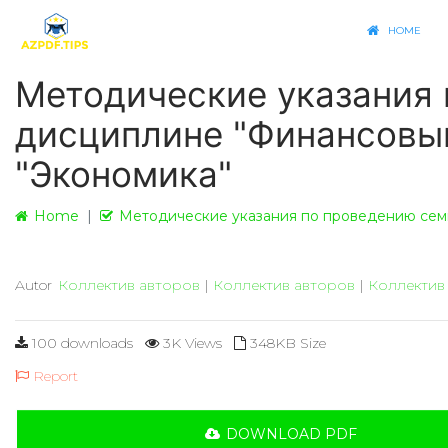
HOME
Методические указания 
дисциплине "Финансовы
"Экономика"
Home
Методические указания по проведению семи
Autor
Коллектив авторов
|
Коллектив авторов
|
Коллектив
100 downloads
3K Views
348KB Size
Report
DOWNLOAD PDF