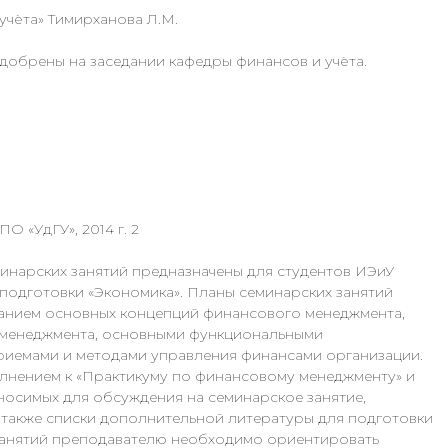
учѐта» Тимирханова Л.М.
добрены на заседании кафедры финансов и учѐта.
О «УдГУ», 2014 г. 2
инарских занятий предназначены для студентов ИЭиУ
одготовки «Экономика». Планы семинарских занятий
жанием основных концепций финансового менеджмента,
 менеджмента, основными функциональными
риемами и методами управления финансами организации.
лнением к «Практикуму по финансовому менеджменту» и
носимых для обсуждения на семинарское занятие,
 также списки дополнительной литературы для подготовки
 занятий преподавателю необходимо ориентировать