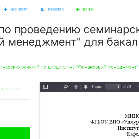
ADD STORY
REGISTER
SIGN IN
по проведению семинарск
й менеджмент" для бакал
нарских занятий по дисциплине "Финансовый менеджмент" 
 авторов