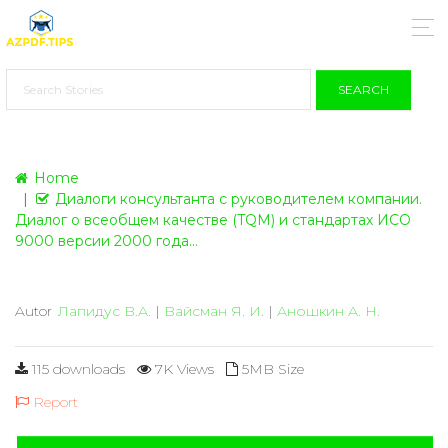
SEARCH
Home
Диалоги консультанта с руководителем компании.
Диалог о всеобщем качестве (TQM) и стандартах ИСО
9000 версии 2000 года...
Autor
Лапидус В.А.
|
Вайсман Я. И.
|
Аношкин А. Н.
115 downloads
7K Views
5MB Size
Report