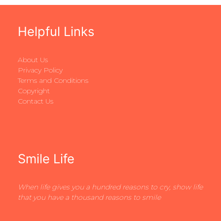
Helpful Links
About Us
Privacy Policy
Terms and Conditions
Copyright
Contact Us
Smile Life
When life gives you a hundred reasons to cry, show life
that you have a thousand reasons to smile