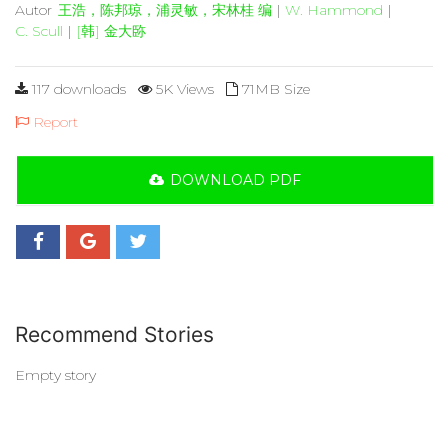
Autor
王浩，陈邦琼，浦灵敏，宋林桂 编
|
W. Hammond
|
C. Scull
|
[韩] 金大䑐
117 downloads
5K Views
71MB Size
Report
DOWNLOAD PDF
Recommend Stories
Empty story