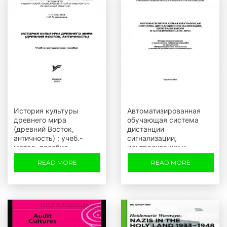
История культуры
Автоматизированная
древнего мира
обучающая система
(древний Восток,
дистанции
античность) : учеб.-
сигнализации,
метод. пособие
централизации и
блокировки (АОС) к
READ MORE
READ MORE
выполнению
лабораторных работ