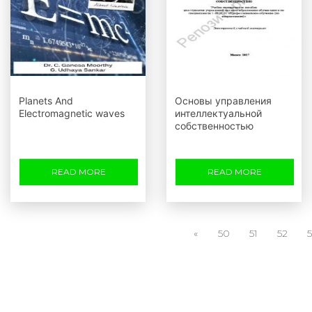
Planets And
Основы управления
Electromagnetic waves
интеллектуальной
собственностью
READ MORE
READ MORE
«
50
51
52