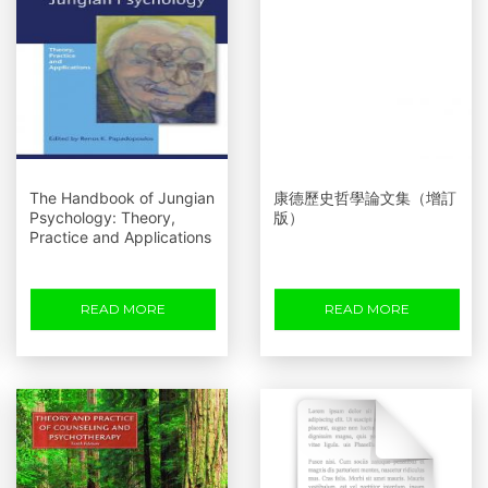
The Handbook of Jungian
康德歷史哲學論文集（增訂
Psychology: Theory,
版）
Practice and Applications
READ MORE
READ MORE