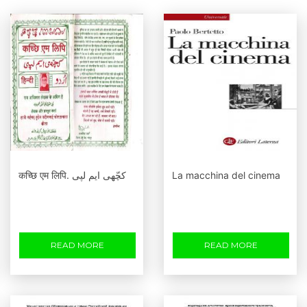
कच्छि एम लिपि. کچّھی ایم لپی
La macchina del cinema
READ MORE
READ MORE