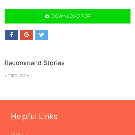
DOWNLOAD PDF
Recommend Stories
Empty story
Helpful Links
About Us