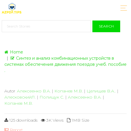
SEARCH
Home
Синтез и анализ комбинационных устройств в
системах обеспечения движения поездов учеб. пособие
.
Autor
Алексеенко В.А.
|
Копанев М.В.
|
Целищев В.А..
|
АлесковскийЛ.
|
Полищук С.
|
Алексеенко В.А.
|
Копанев М.В.
125 downloads
3K Views
1MB Size
Report