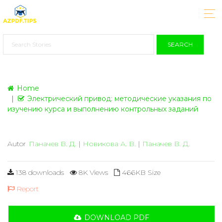
SEARCH
Home
Электрический привод: методические указания по
изучению курса и выполнению контрольных заданий
Autor
Паначев В. Д.
|
Новикова А. В.
|
Паначев В. Д.
138 downloads
8K Views
466KB Size
Report
DOWNLOAD PDF