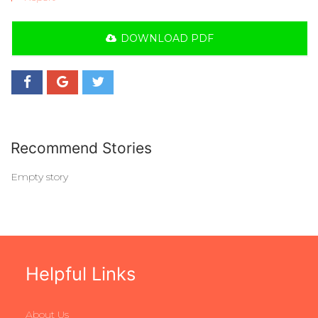
DOWNLOAD PDF
Recommend Stories
Empty story
Helpful Links
About Us