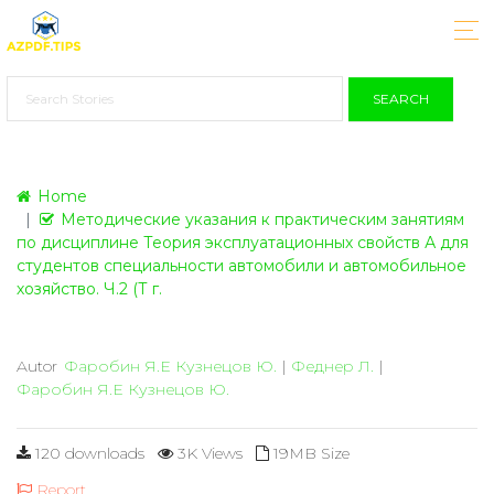
SEARCH
Home
Методические указания к практическим занятиям
по дисциплине Теория эксплуатационных свойств А для
студентов специальности автомобили и автомобильное
хозяйство. Ч.2 (Т г.
Autor
Фаробин Я.Е Кузнецов Ю.
|
Феднер Л.
|
Фаробин Я.Е Кузнецов Ю.
120 downloads
3K Views
19MB Size
Report